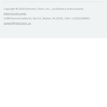
Copyright © 2026 Electronic Team, Inc., sus filiales y licenciadores.
Información Legal.
11890 Sunrise Valley Dr, Ste 111, Reston, VA 20191, USA • +12023358465 •
support@electronic.us