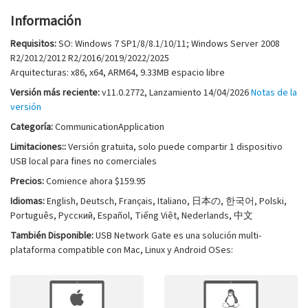
Información
Requisitos:
SO: Windows 7 SP1/8/8.1/10/11; Windows Server 2008
R2/2012/2012 R2/2016/2019/2022/2025
Arquitecturas: x86, x64, ARM64
,
9.33MB
espacio libre
Versión más reciente:
v
11.0.2772
, Lanzamiento
14/04/2026
Notas de la
versión
Categoría:
CommunicationApplication
Limitaciones::
Versión gratuita, solo puede compartir 1 dispositivo
USB local para fines no comerciales
Precios:
Comience ahora $159.95
Idiomas:
English, Deutsch, Français, Italiano, 日本の, 한국어, Polski,
Português, Русский, Español, Tiếng Việt, Nederlands, 中文
También Disponible:
USB Network Gate es una solución multi-
plataforma compatible con Mac, Linux y Android OSes: