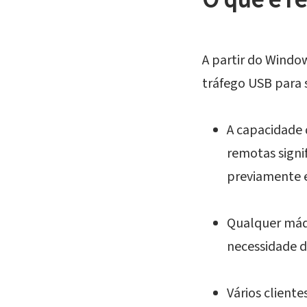
A partir do Windo
tráfego USB para 
A capacidade 
remotas signi
previamente es
Qualquer máqu
necessidade 
Vários clien