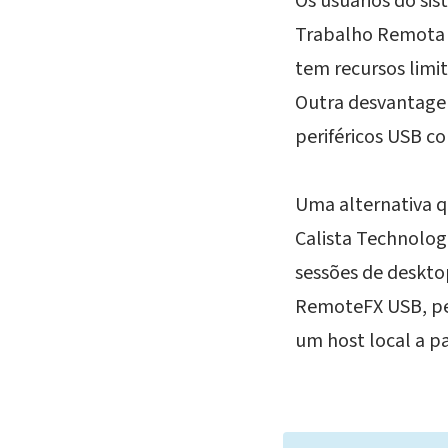
Os usuários do si
Trabalho Remota i
tem recursos limit
Outra desvantagem
periféricos USB c
Uma alternativa 
Calista Technolog
sessões de deskto
RemoteFX USB, pe
um host local a pa