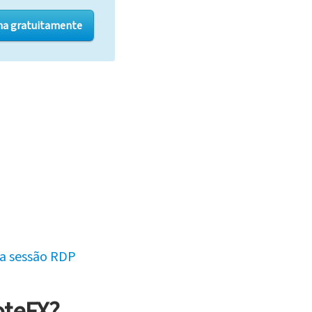
a gratuitamente
na sessão RDP
oteFX?