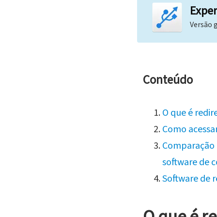
Exper
Versão g
Conteúdo
O que é red
Como acessar
Comparação 
software de 
Software de 
O que é r