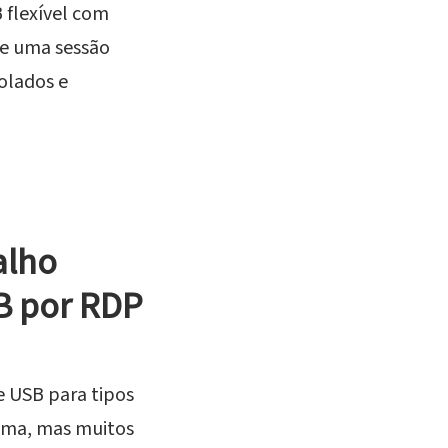
 flexível com
 de uma sessão
solados e
alho
SB por RDP
e USB para tipos
lema, mas muitos