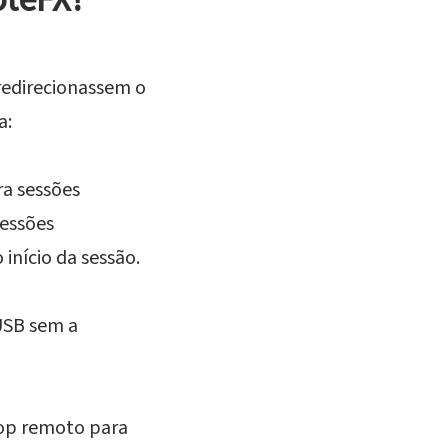
redirecionassem o
a:
ra sessões
sessões
início da sessão.
USB sem a
top remoto para