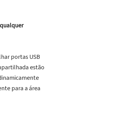
 qualquer
lhar portas USB
ompartilhada estão
s dinamicamente
ente para a área