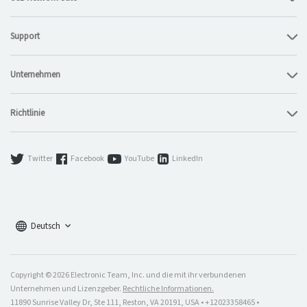
Support
Unternehmen
Richtlinie
Twitter
Facebook
YouTube
LinkedIn
Deutsch
Electronic Team uses cookies to personalize your
Copyright © 2026 Electronic Team, Inc. und die mit ihr verbundenen
experience on our website. By continuing to use this site,
Unternehmen und Lizenzgeber.
Rechtliche Informationen.
you agree to our cookie policy. Click
here
to learn more.
11890 Sunrise Valley Dr, Ste 111, Reston, VA 20191, USA • +12023358465 •